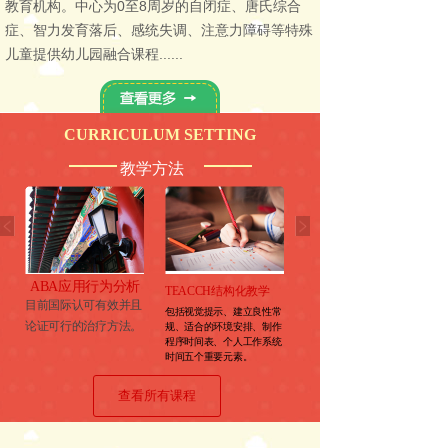
教育机构。中心为0至8周岁的自闭症、唐氏综合
症、智力发育落后、感统失调、注意力障碍等特殊
儿童提供幼儿园融合课程......
CURRICULUM SETTING
教学方法
ABA应用行为分析
PEP-3评估
TEACCH结构化
教学
行
引进协康会PEP-3全新版
目前国际认可有效并且
包括视觉提示、建立良性常
评估体系，对每位孩子进
子
论证可行的治疗方法。
规、适合的环境安排、制作
行专业评估，根据评估结
程序时间表、个人工作系统
果指定个别化教育计划
时间五个重要元素。
（IEP），保证教学质量
标准化。
查看所有课程